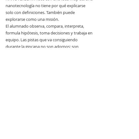
nanotecnología no tiene por qué explicarse 
solo con definiciones. También puede 
explorarse como una misión.
El alumnado observa, compara, interpreta, 
formula hipótesis, toma decisiones y trabaja en 
equipo. Las pistas que va consiguiendo 
durante la gincana no son adornos: son 
evidencias de aprendizaje que necesitará para 
avanzar y superar la prueba final.