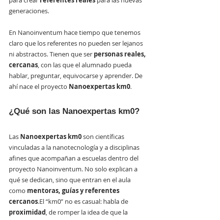
para crear 
referentes reales
 para las nuevas 
generaciones.
En Nanoinventum hace tiempo que tenemos 
claro que los referentes no pueden ser lejanos 
ni abstractos. Tienen que ser 
personas reales, 
cercanas
, con las que el alumnado pueda 
hablar, preguntar, equivocarse y aprender. De 
ahí nace el proyecto 
Nanoexpertas km0
.
¿Qué son las Nanoexpertas km0?
Las 
Nanoexpertas km0
 son científicas 
vinculadas a la nanotecnología y a disciplinas 
afines que acompañan a escuelas dentro del 
proyecto Nanoinventum. No solo explican a 
qué se dedican, sino que entran en el aula 
como 
mentoras, guías y referentes 
cercanos
.El “km0” no es casual: habla de 
proximidad
, de romper la idea de que la 