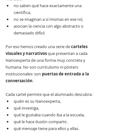
no saben qué hace exactamente una 
científica,
no se imaginan a sí mismas en ese rol,
asocian la ciencia con algo abstracto o 
demasiado difícil.
Por eso hemos creado una serie de 
carteles 
visuales y narrativos
 que presentan a cada 
Nanoexperta de una forma muy concreta y 
humana. No son currículums ni pósters 
institucionales: son 
puertas de entrada a la 
conversación
.
Cada cartel permite que el alumnado descubra:
quién es su Nanoexperta,
qué investiga,
qué le gustaba cuando iba a la escuela,
qué le hace ilusión compartir,
qué mensaje tiene para ellos y ellas.