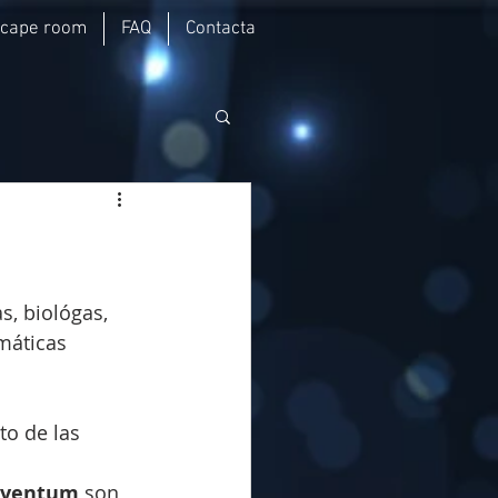
scape room
FAQ
Contacta
s, biológas, 
máticas 
to de las 
ventum 
son 