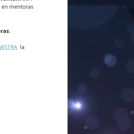
n en mentoras 
oras
:
WSTRA 
 la 