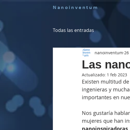
Nanoinventum
Todas las entradas
nanoinventum
26
Las nano
Actualizado:
1 feb 2023
Existen multitud de 
ingenieras y muchas
importantes en nue
Nos gustaría hablar
mujeres que han ins
nanoinspiradoras