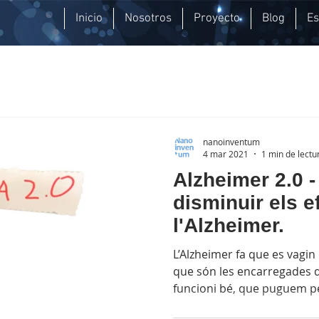
Inicio
Nosotros
Proyecto
Blog
E
nanoinventum
4 mar 2021
1 min de lectu
Alzheimer 2.0 -
disminuir els e
l'Alzheimer.
L’Alzheimer fa que es vagi
que són les encarregades d
funcioni bé, que puguem pe