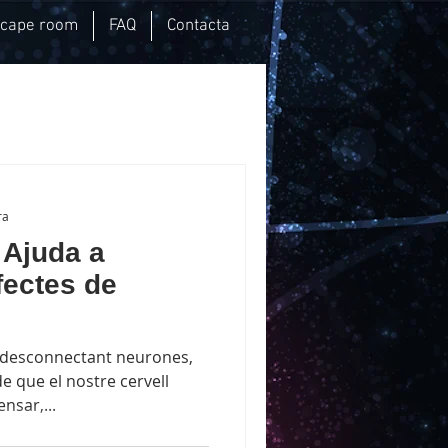
scape room
FAQ
Contacta
ra
 Ajuda a
fectes de
n desconnectant neurones,
e que el nostre cervell
nsar,...