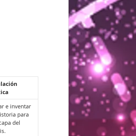
lación 
tica
ar e inventar 
istoria para 
capa del 
is.