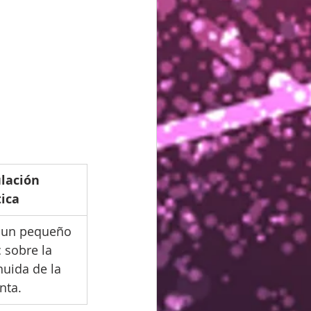
lación 
tica
 un pequeño 
 sobre la 
huida de la 
nta.