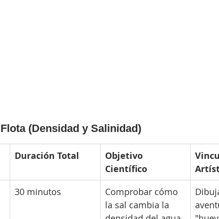
Flota (Densidad y Salinidad)
Duración Total
Objetivo 
Vincu
Científico
Artís
30 minutos
Comprobar cómo 
Dibuja
la sal cambia la 
avent
densidad del agua 
"huev