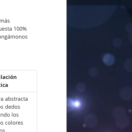
 más 
uesta 100% 
Pongámonos 
lación 
tica
ra abstracta 
os dedos 
ando los 
s colores 
os.