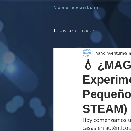
Nanoinventum
Todas las entradas
nanoinventum
9 
💧 ¿MAG
Experim
Pequeños
STEAM)
Hoy comenzamos un
casas en auténtico