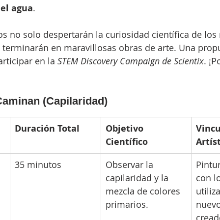
 
el agua
.
s no solo despertarán la curiosidad científica de los
 terminarán en maravillosas obras de arte. Una prop
rticipar en la 
STEM Discovery Campaign de Scientix
. ¡
Caminan (Capilaridad)
Duración Total
Objetivo 
Vincu
Científico
Artís
35 minutos
Observar la 
Pintu
capilaridad y la 
con l
mezcla de colores 
utiliz
primarios.
nuevo
cread