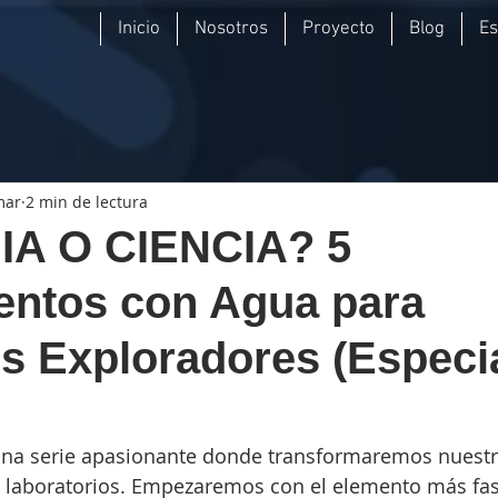
Inicio
Nosotros
Proyecto
Blog
E
mar
2 min de lectura
IA O CIENCIA? 5
entos con Agua para
 Exploradores (Especi
a serie apasionante donde transformaremos nuestra
s laboratorios. Empezaremos con el elemento más fas