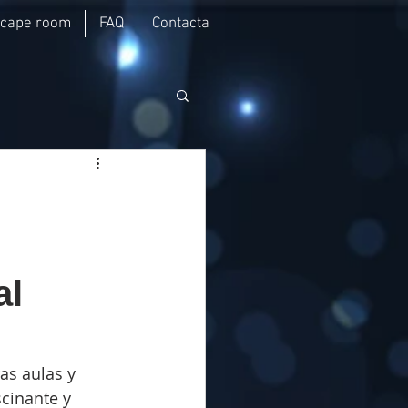
scape room
FAQ
Contacta
al
s aulas y 
cinante y 